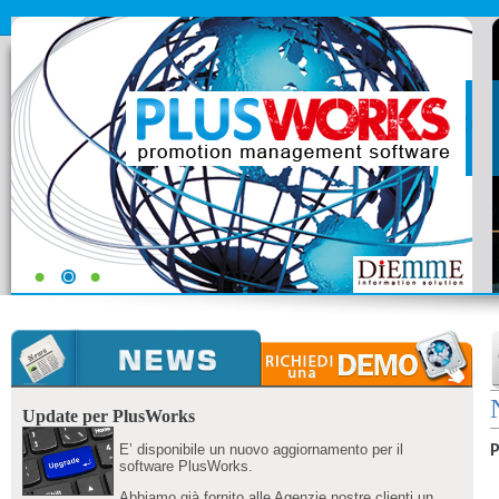
Update per PlusWorks
E’ disponibile un nuovo aggiornamento per il
P
software PlusWorks.
Abbiamo già fornito alle Agenzie nostre clienti un