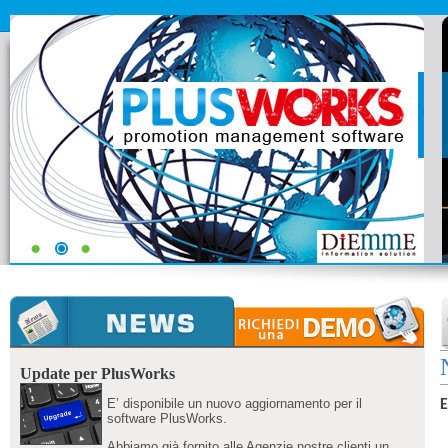
Update per PlusWorks
E’ disponibile un nuovo aggiornamento per il
E
software PlusWorks.
Abbiamo già fornito alle Agenzie nostre clienti un